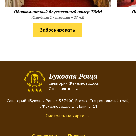
Однокомнатный двухместный номер ТВИН
О
(Стандарт 1 категории — 27 м2)
Забронировать
Буковая Роща
санаторий Железноводска
Официальный сайт
Санаторий «Буковая Роща» 357400, Россия, Ставропольский край,
г. Железноводск, ул. Ленина, 11
Смотреть на карте →
О санатории
Питание